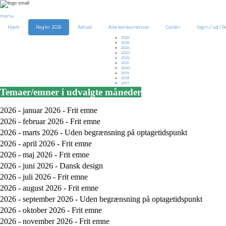
menu
Hjem
Regler 2026
Aktuel
Alle konkurrencer
Galleri
login / ud / R
2026
2025
2024
2023
2022
2021
2020
2019
2018
2017
Temaer/emner i udvalgte måneder
2026 - januar 2026 - Frit emne
2026 - februar 2026 - Frit emne
2026 - marts 2026 - Uden begrænsning på optagetidspunkt
2026 - april 2026 - Frit emne
2026 - maj 2026 - Frit emne
2026 - juni 2026 - Dansk design
2026 - juli 2026 - Frit emne
2026 - august 2026 - Frit emne
2026 - september 2026 - Uden begrænsning på optagetidspunkt
2026 - oktober 2026 - Frit emne
2026 - november 2026 - Frit emne