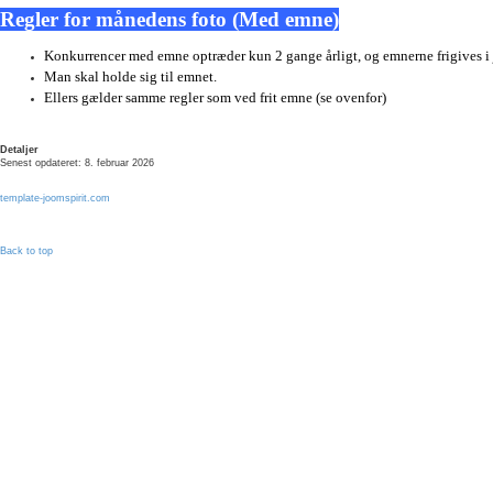
Regler for månedens foto (Med emne)
Konkurrencer med emne optræder kun 2 gange årligt, og emnerne frigives i
Man skal holde sig til emnet.
Ellers gælder samme regler som ved frit emne (se ovenfor)
Detaljer
Senest opdateret: 8. februar 2026
template-joomspirit.com
Back to top