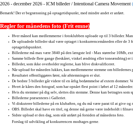
2026 - december 2026 - ICM billeder /
Intentional Camera Movement
Bemærk! Der er begrænsning på optagetidspunkt, med mindre andet er anført.
Regler for månedens foto (Frit emne)
Hver måned kan medlemmerne i fotoklubben uploade op til 3 billeder. Man 
De uploadede billeder skal være optaget i konkurrencemåneden eller de 3 
optagetidspunktet.
Billederne må max være 3840 på den længste led - Max størrelse 10Mb, extr
Samme billede flere gange (beskåret, vinkel ændring eller toneændring) er ik
Billeder, som ikke overholder reglerne, kan blive diskvalificeret.
Når upload for måneden lukkes, kan medlemmerne stemme om billedernes pl
Resultatet offentliggøres først, når afstemningen er slut.
De bedste 5 billeder går videre til en årlig bedømmelse af extern dommer. 
Hvert år kåres den fotograf, som har opnået flest point i løbet af 12 måneder.
Hvis du stemmer på dig selv, slettes din stemme. Denne kan betragtes som 
Billederne præsenteres i Galleriet.
Vi diskuterer billederne på en klubaften, og du må være parat til at give og
OBS. Billedet skal have en titel, og denne må gerne være indeholdt i filnav
Sidste upload er den dag, som står anført på forsiden af månedens foto.
Forslag til udvikling af konkurrencen modtages gerne.